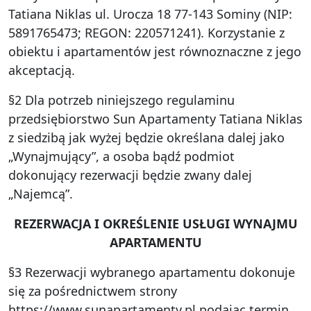
Tatiana Niklas ul. Urocza 18 77-143 Sominy (NIP:
5891765473; REGON: 220571241). Korzystanie z
obiektu i apartamentów jest równoznaczne z jego
akceptacją.
§2 Dla potrzeb niniejszego regulaminu
przedsiębiorstwo Sun Apartamenty Tatiana Niklas
z siedzibą jak wyżej będzie określana dalej jako
„Wynajmujący”, a osoba bądź podmiot
dokonujący rezerwacji będzie zwany dalej
„Najemcą”.
REZERWACJA I OKREŚLENIE USŁUGI WYNAJMU
APARTAMENTU
§3 Rezerwacji wybranego apartamentu dokonuje
się za pośrednictwem strony
https://www.sunapartamenty.pl
podając termin